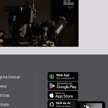
ina Inicial
deos
tícias
ntato