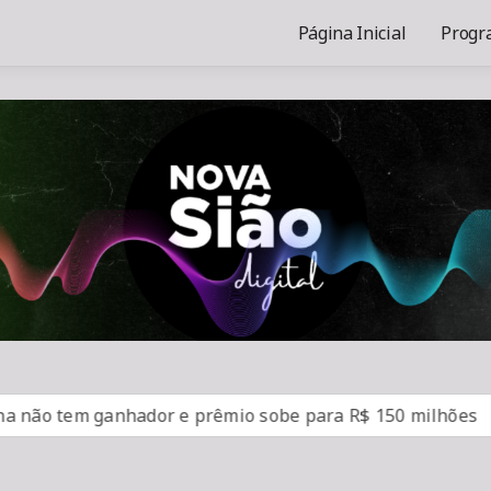
Página Inicial
Progr
tem ganhador e prêmio sobe para R$ 150 milhões
SUS