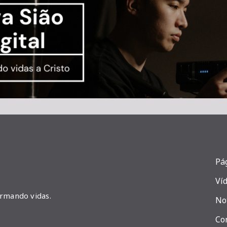
Pág
Ví
ormando vidas.
No
Co