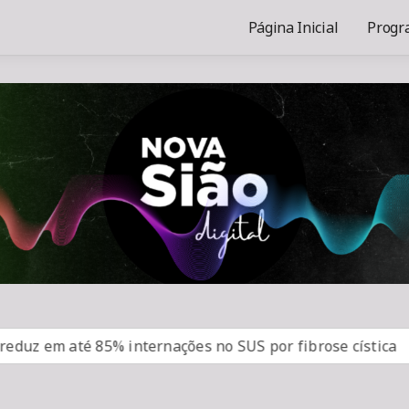
Página Inicial
Progr
 em até 85% internações no SUS por fibrose cística
R