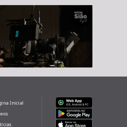
ina Inicial
deos
tícias