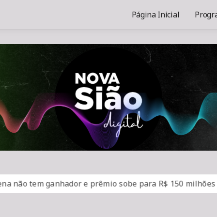
Página Inicial
Progr
 tem ganhador e prêmio sobe para R$ 150 milhões
SU