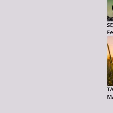
SE
Fe
TA
M