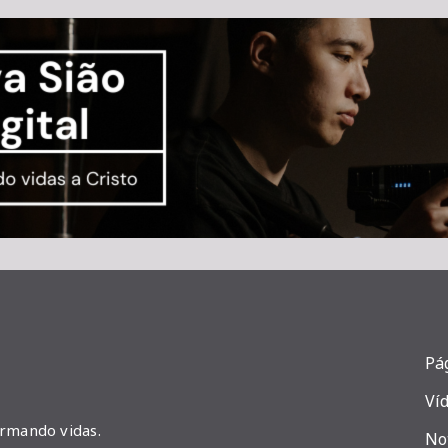
Pág
Ví
ormando vidas.
No