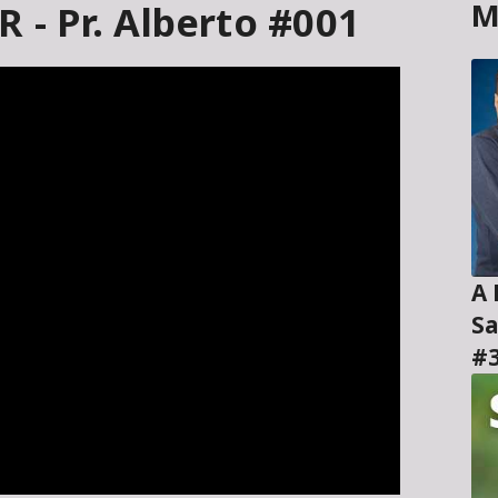
M
 Pr. Alberto #001
A H
Sa
#