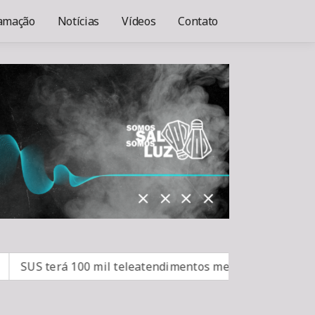
amação
Notícias
Vídeos
Contato
S terá 100 mil teleatendimentos mensais para vício em b