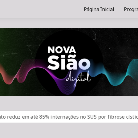
Página Inicial
Progr
z em até 85% internações no SUS por fibrose cística