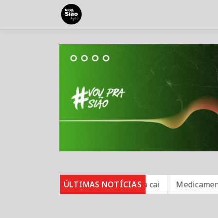
obe para 82%, mas inadimplência cai
ÚLTIMAS NOTÍCIAS
Medicamento redu