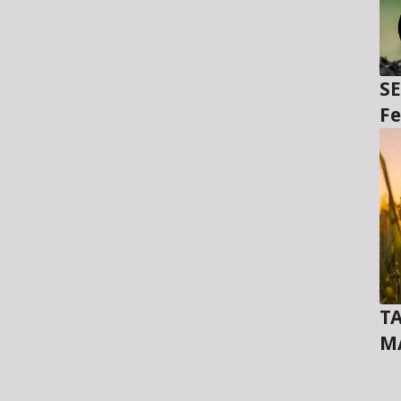
SE
Fe
TA
M