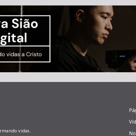
Pág
Ví
ormando vidas.
No