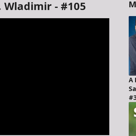
M
. Wladimir - #105
A H
Sa
#