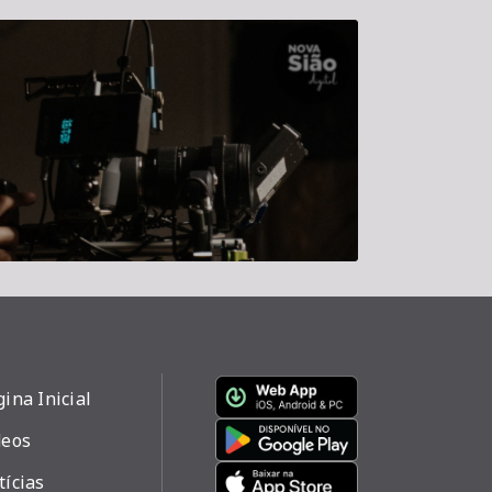
ina Inicial
deos
tícias