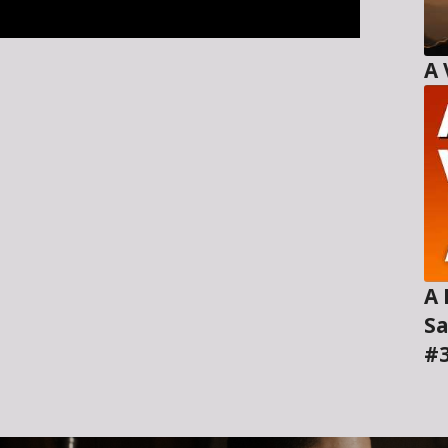
A H
Sa
#