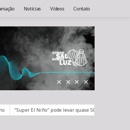
amação
Notícias
Vídeos
Contato
“Super El Niño" pode levar quase 50 milhões de pessoas