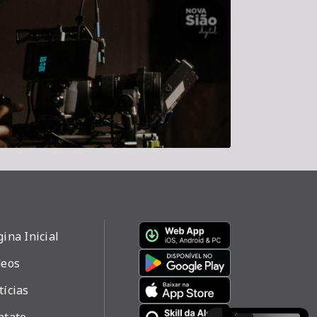
ina Inicial
deos
tícias
ntato