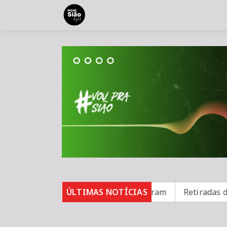
asos de sarampo; 16 não se vacinaram
ÚLTIMAS NOTÍCIAS
Retiradas da po