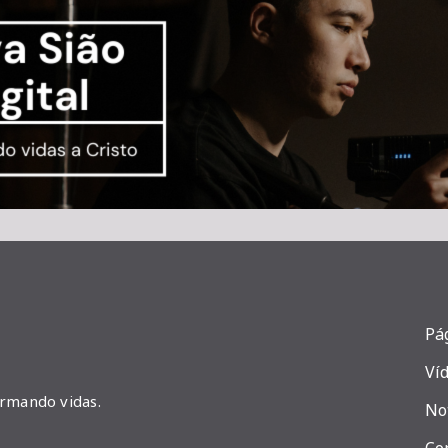
Pág
Ví
ormando vidas.
No
Co