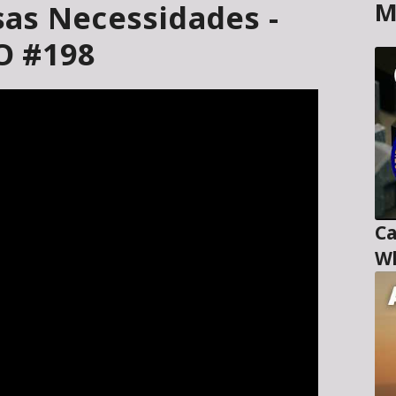
M
as Necessidades -
O #198
Ca
Wl