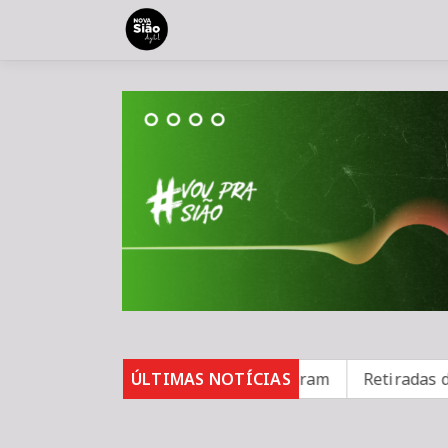
asos de sarampo; 16 não se vacinaram
ÚLTIMAS NOTÍCIAS
Retiradas da po