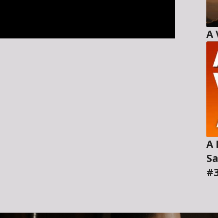
A H
Sa
#