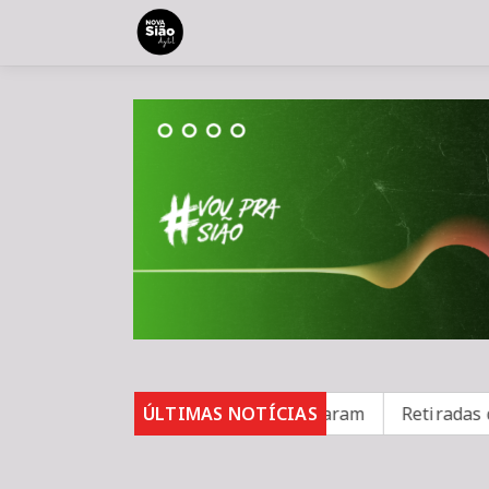
asos de sarampo; 16 não se vacinaram
ÚLTIMAS NOTÍCIAS
Retiradas da po