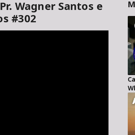
M
 Pr. Wagner Santos e
os #302
Ca
Wl