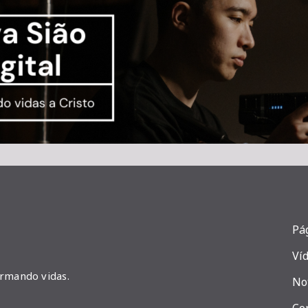
Pág
Ví
ormando vidas.
No
Co