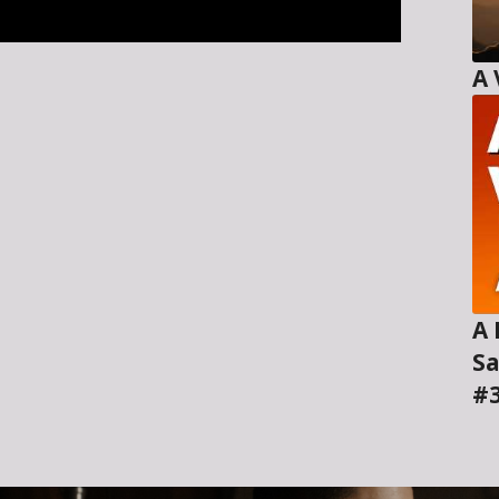
A H
Sa
#