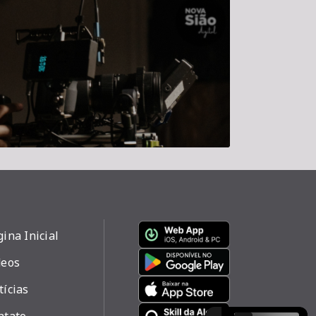
ina Inicial
deos
tícias
ntato