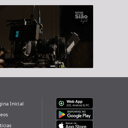
ina Inicial
deos
tícias