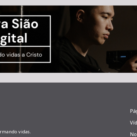
Pág
Ví
ormando vidas.
No