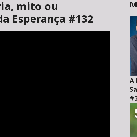
M
ia, mito ou
 da Esperança #132
A H
Sa
#