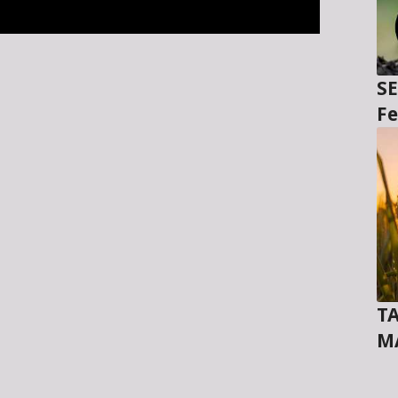
SE
Fe
TA
M