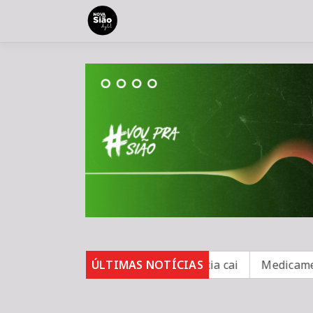
 sobe para 82%, mas inadimplência cai
ÚLTIMAS NOTÍCIAS
Medicamento re