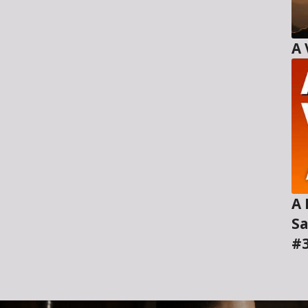
A H
Sa
#