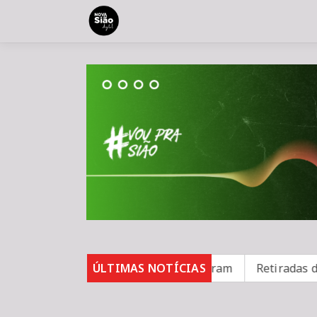
asos de sarampo; 16 não se vacinaram
ÚLTIMAS NOTÍCIAS
Retiradas da pou