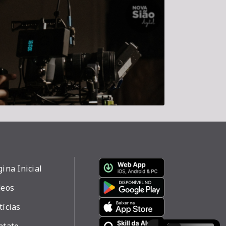
ina Inicial
deos
tícias
ntato