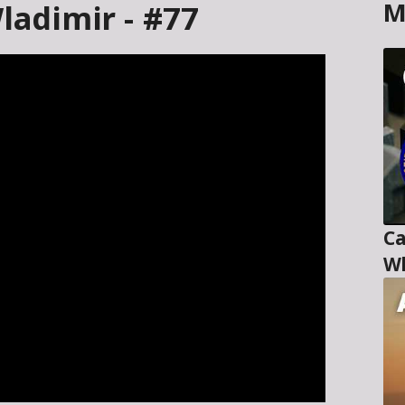
M
ladimir - #77
Ca
Wl