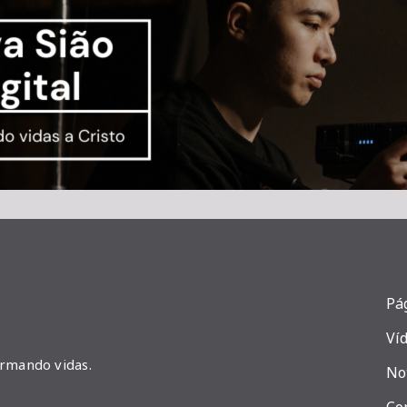
Pág
Ví
ormando vidas.
No
Co