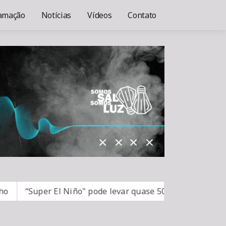
amação
Notícias
Vídeos
Contato
“Super El Niño" pode levar quase 50 milhões de pessoas