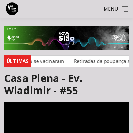
MENU
ampo; 16 não se vacinaram
ÚLTIMAS
Retiradas da poupança supe
Casa Plena - Ev.
Wladimir - #55