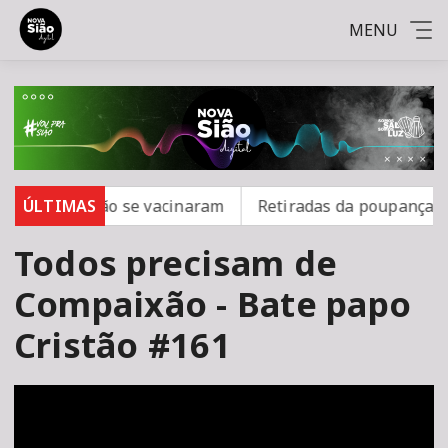
MENU
rampo; 16 não se vacinaram
ÚLTIMAS
Retiradas da poupança sup
Todos precisam de
Compaixão - Bate papo
Cristão #161