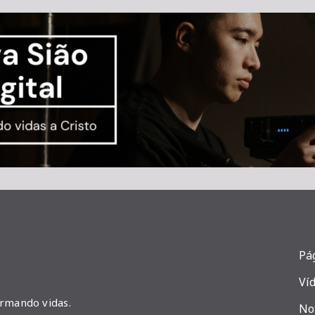
Pág
Ví
ormando vidas.
No