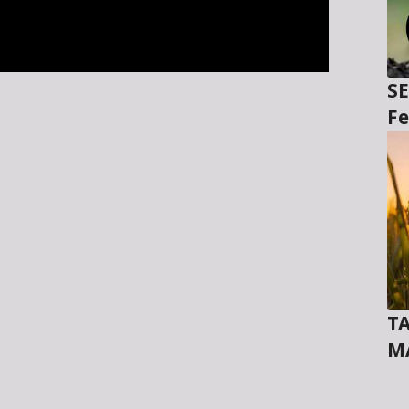
SE
Fe
TA
M