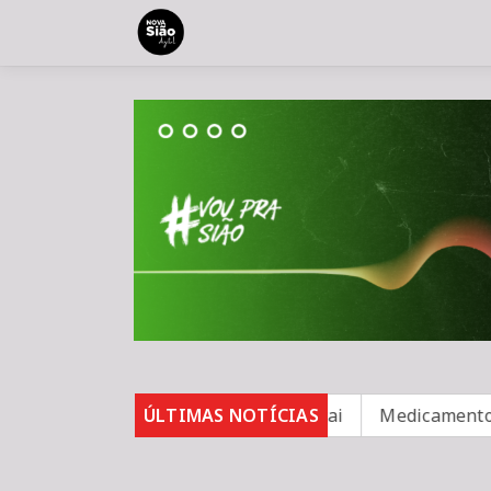
 para 82%, mas inadimplência cai
ÚLTIMAS NOTÍCIAS
Medicamento reduz e