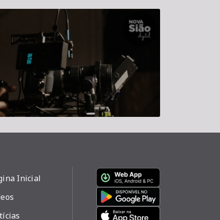
ina Inicial
deos
tícias