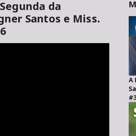
M
- Segunda da
agner Santos e Miss.
66
A H
Sa
#