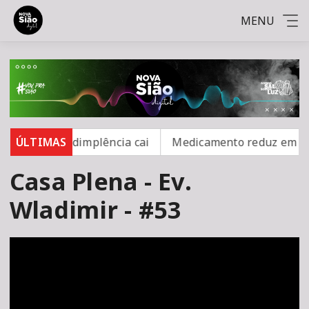
MENU
%, mas inadimplência cai
ÚLTIMAS
Medicamento reduz em até 85
Casa Plena - Ev.
Wladimir - #53