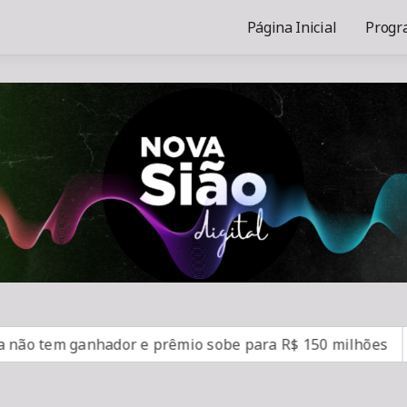
Página Inicial
Progr
em ganhador e prêmio sobe para R$ 150 milhões
SUS 