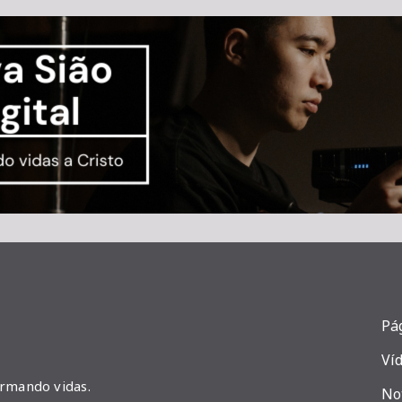
Pág
Ví
ormando vidas.
No