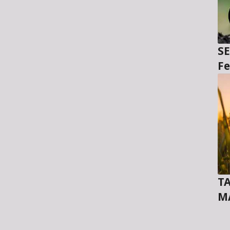
SE
Fe
TA
M