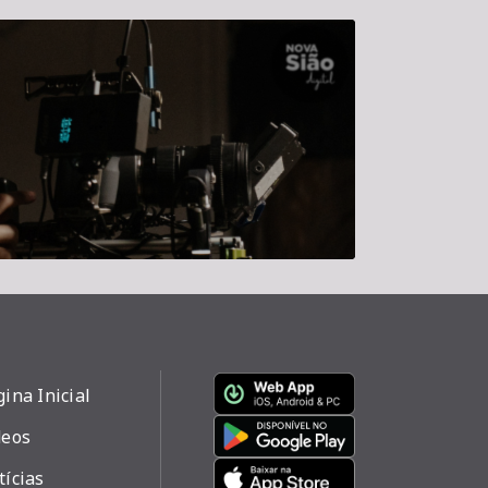
ina Inicial
deos
tícias