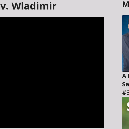
M
Ev. Wladimir
A H
Sa
#