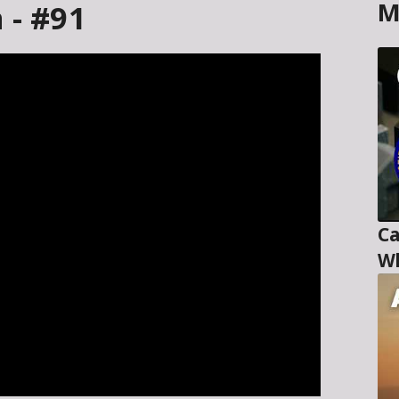
M
 - #91
Ca
Wl