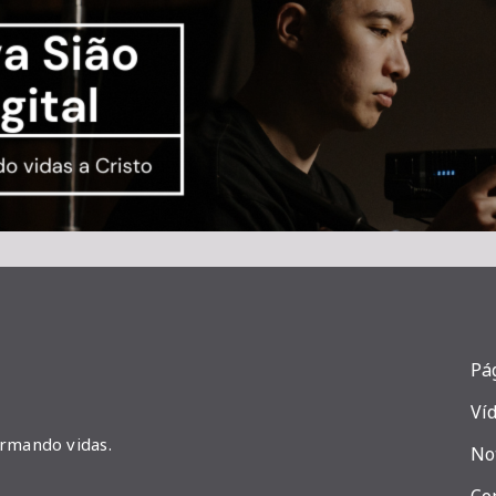
Pág
Ví
ormando vidas.
No
Co