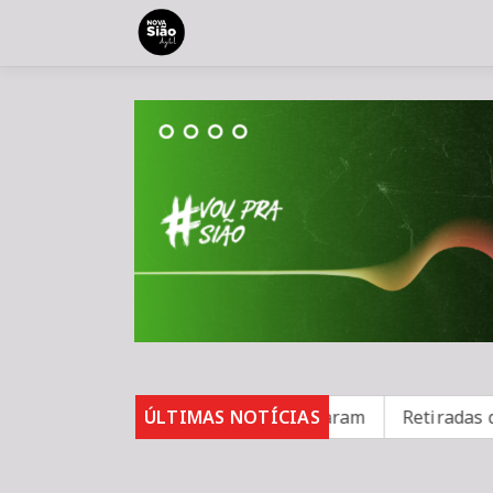
asos de sarampo; 16 não se vacinaram
ÚLTIMAS NOTÍCIAS
Retiradas da po