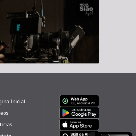
ina Inicial
deos
tícias
ntato