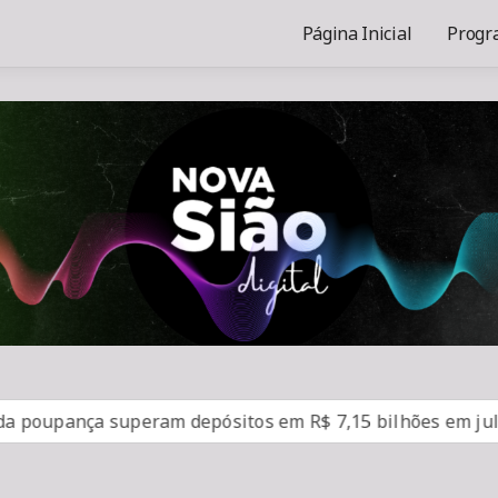
Página Inicial
Progr
upança superam depósitos em R$ 7,15 bilhões em julho