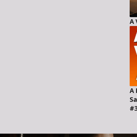
A H
Sa
#