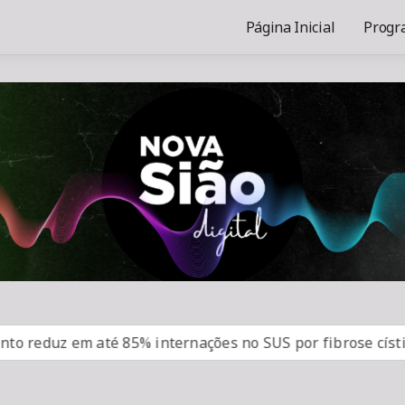
Página Inicial
Progr
uz em até 85% internações no SUS por fibrose cística