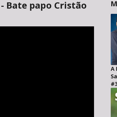
M
 - Bate papo Cristão
A H
Sa
#