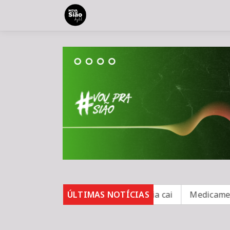
sobe para 82%, mas inadimplência cai
ÚLTIMAS NOTÍCIAS
Medicamento red