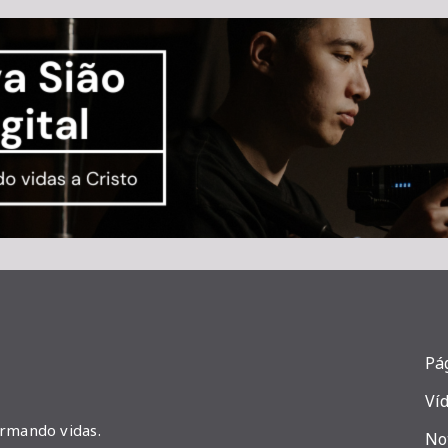
Pág
Ví
ormando vidas.
No