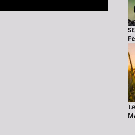
SE
Fe
TA
M