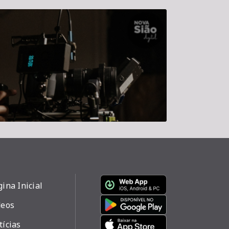
ina Inicial
deos
tícias