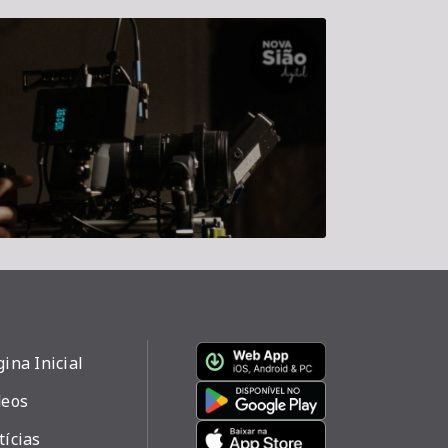
ina Inicial
deos
tícias