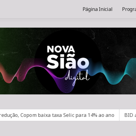
Página Inicial
Progr
o, Copom baixa taxa Selic para 14% ao ano
BID amplia