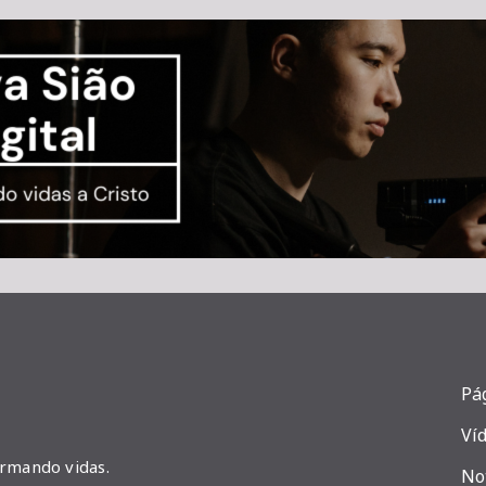
Pág
Ví
ormando vidas.
No