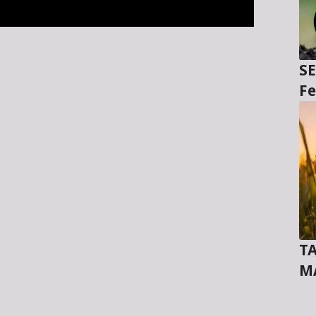
SE
Fe
TA
M