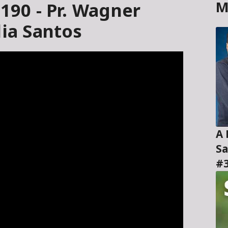
M
#190 - Pr. Wagner
dia Santos
A H
Sa
#