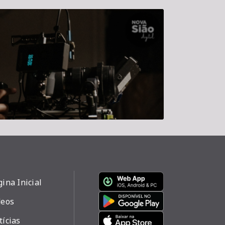
ina Inicial
deos
tícias