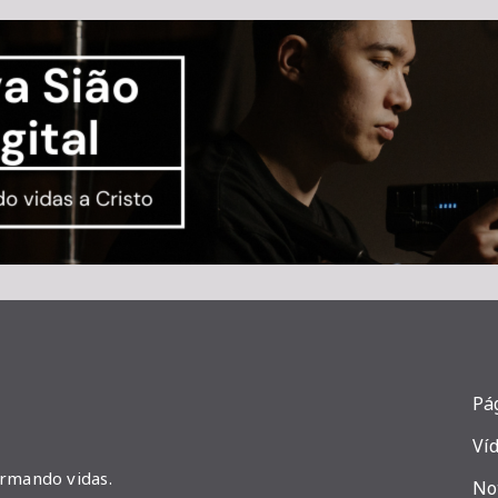
Pág
Ví
ormando vidas.
No