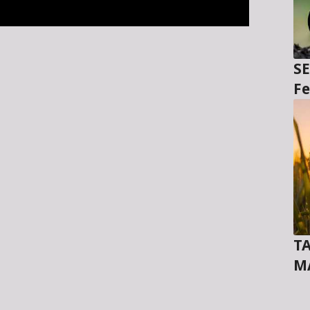
SE
Fe
TA
M