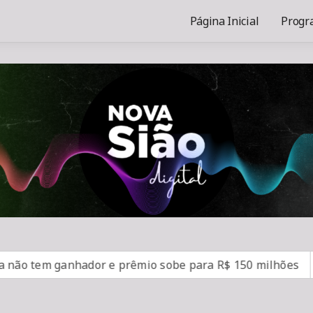
Página Inicial
Progr
em ganhador e prêmio sobe para R$ 150 milhões
SUS 