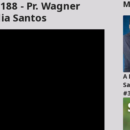
M
#188 - Pr. Wagner
dia Santos
A H
Sa
#