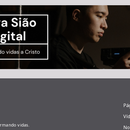
Pág
Ví
ormando vidas.
No