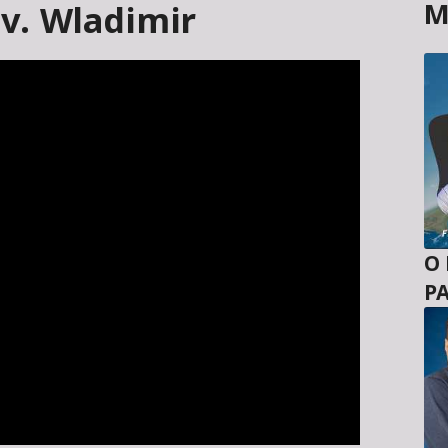
M
Ev. Wladimir
O
P