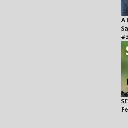
A H
Sa
#
SE
Fe