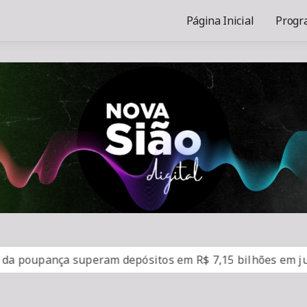
Página Inicial
Progr
oupança superam depósitos em R$ 7,15 bilhões em julho