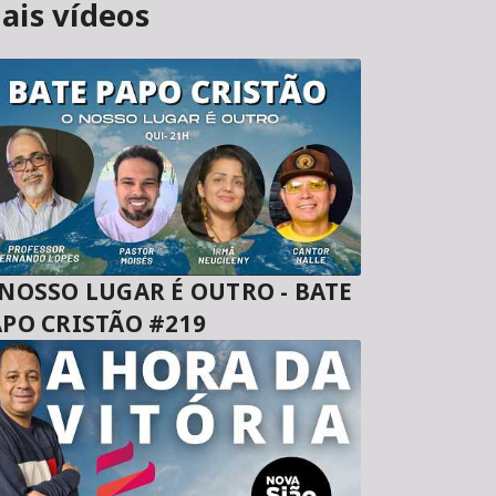
ais vídeos
 NOSSO LUGAR É OUTRO - BATE
APO CRISTÃO #219