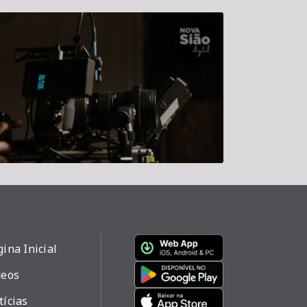
ina Inicial
deos
tícias