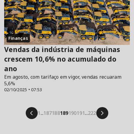
Finanças
Vendas da indústria de máquinas
crescem 10,6% no acumulado do
ano
Em agosto, com tarifaço em vigor, vendas recuaram
5,6%
02/10/2025 • 07:53
1
...
187
188
189
190
191
...
222