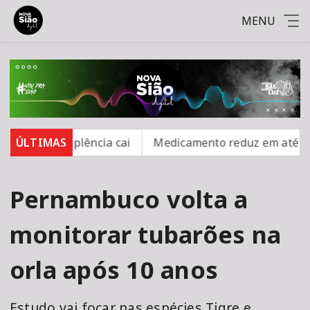
MENU
 inadimplência cai
ÚLTIMAS
Medicamento reduz em até 85% inte
Pernambuco volta a
monitorar tubarões na
orla após 10 anos
Estudo vai focar nas espécies Tigre e