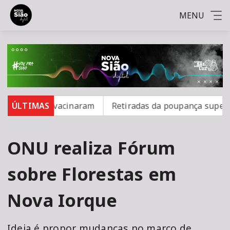
MENU
 não se vacinaram
ÚLTIMAS
Retiradas da poupança superam dep
ONU realiza Fórum
sobre Florestas em
Nova Iorque
Ideia é propor mudanças no marco de