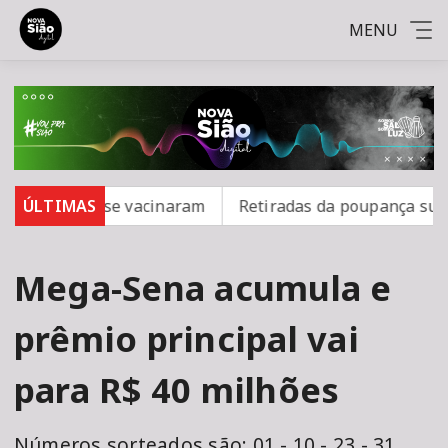
MENU
; 16 não se vacinaram
ÚLTIMAS
Retiradas da poupança superam 
Mega-Sena acumula e
prêmio principal vai
para R$ 40 milhões
Números sorteados são: 01 - 10 - 23 - 31