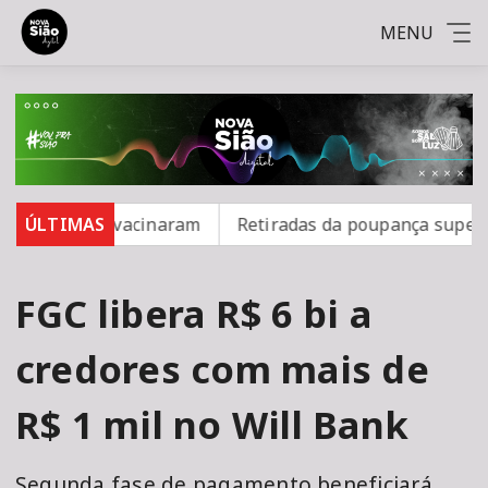
MENU
6 não se vacinaram
ÚLTIMAS
Retiradas da poupança superam dep
FGC libera R$ 6 bi a
credores com mais de
R$ 1 mil no Will Bank
Segunda fase de pagamento beneficiará