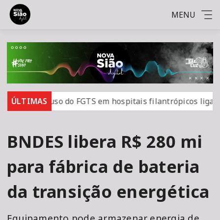
MENU
orroga uso do FGTS em hospitais filantrópicos ligados ao 
ÚLTIMAS
BNDES libera R$ 280 mi
para fábrica de bateria
da transição energética
Equipamento pode armazenar energia de