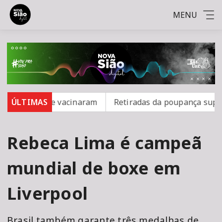
MENU
16 não se vacinaram
ÚLTIMAS
Retiradas da poupança superam d
Rebeca Lima é campeã
mundial de boxe em
Liverpool
Brasil também garante três medalhas de