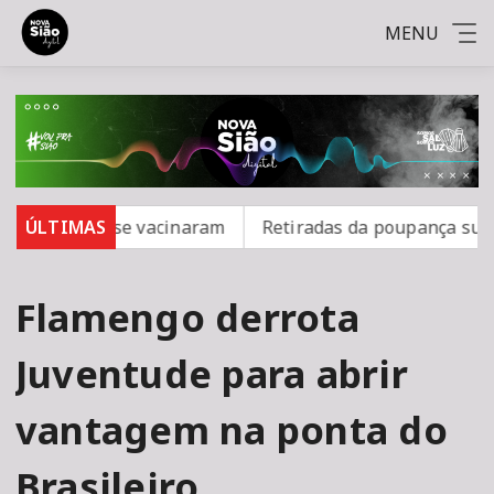
MENU
 16 não se vacinaram
ÚLTIMAS
Retiradas da poupança superam d
Flamengo derrota
Juventude para abrir
vantagem na ponta do
Brasileiro