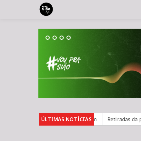
arampo; 16 não se vacinaram
ÚLTIMAS NOTÍCIAS
Retiradas da poupança su