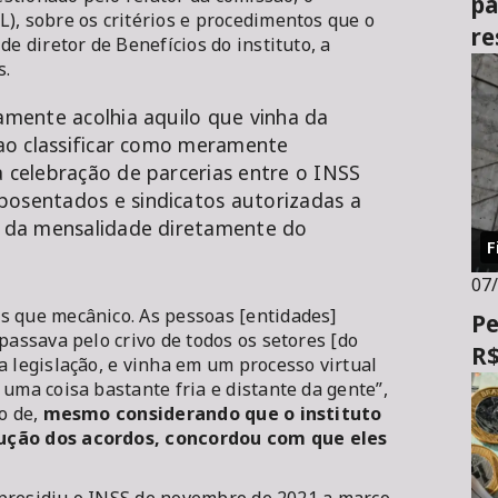
pa
), sobre os critérios e procedimentos que o
re
de diretor de Benefícios do instituto, a
s.
camente acolhia aquilo que vinha da
a ao classificar como meramente
a celebração de parcerias entre o INSS
posentados e sindicatos autorizadas a
to da mensalidade diretamente do
F
07
s que mecânico. As pessoas [entidades]
Pe
passava pelo crivo de todos os setores [do
R$
a legislação, e vinha em um processo virtual
uma coisa bastante fria e distante da gente”,
o de,
mesmo considerando que o instituto
cução dos acordos, concordou com que eles