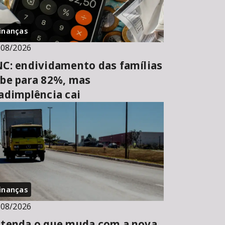
inanças
/08/2026
C: endividamento das famílias
be para 82%, mas
adimplência cai
inanças
/08/2026
tenda o que muda com a nova