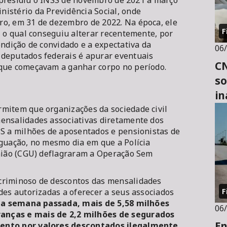
ra presidiu o INSS de novembro de 2021 a março
istério da Previdência Social, onde
o, em 31 de dezembro de 2022. Na época, ele
F
, o qual conseguiu alterar recentemente, por
ondição de convidado e a expectativa da
06
 deputados federais é apurar eventuais
CN
 que começavam a ganhar corpo no período.
so
in
mitem que organizações da sociedade civil
ensalidades associativas diretamente dos
SS a milhões de aposentados e pensionistas de
iguação, no mesmo dia em que a Polícia
União (CGU) deflagraram a Operação Sem
criminoso de descontos das mensalidades
F
des autorizadas a oferecer a seus associados
 a semana passada, mais de 5,58 milhões
06
anças e mais de 2,2 milhões de segurados
En
mento por valores descontados ilegalmente.