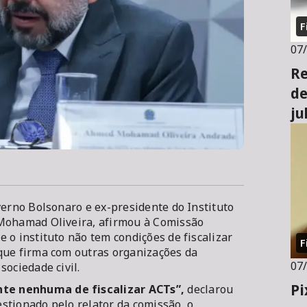
F
07
Re
de
ju
verno Bolsonaro e ex-presidente do Instituto
 Mohamad Oliveira, afirmou à Comissão
 o instituto não tem condições de fiscalizar
F
que firma com outras organizações da
07
sociedade civil.
Pi
te nenhuma de fiscalizar ACTs”,
declarou
uestionado pelo relator da comissão, o