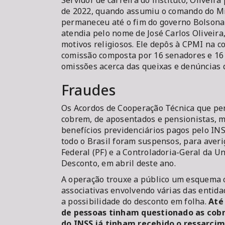
Servidor de carreira do instituto, Olivei
de 2022, quando assumiu o comando do Min
permaneceu até o fim do governo Bolsonar
atendia pelo nome de José Carlos Oliveira
motivos religiosos. Ele depôs à CPMI na c
comissão composta por 16 senadores e 16
omissões acerca das queixas e denúncias
Fraudes
Os Acordos de Cooperação Técnica que per
cobrem, de aposentados e pensionistas, m
benefícios previdenciários pagos pelo IN
todo o Brasil foram suspensos, para aver
Federal (PF) e a Controladoria-Geral da 
Desconto, em abril deste ano.
A operação trouxe a público um esquema 
associativas envolvendo várias das entida
a possibilidade do desconto em folha.
Até
de pessoas tinham questionado as cobr
do INSS já tinham recebido o ressarci