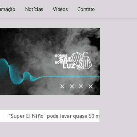
amação
Notícias
Vídeos
Contato
l Niño" pode levar quase 50 milhões de pessoas à fome a