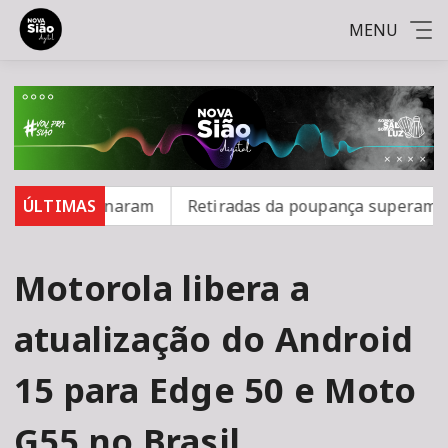
MENU
não se vacinaram
ÚLTIMAS
Retiradas da poupança superam depó
Motorola libera a
atualização do Android
15 para Edge 50 e Moto
G55 no Brasil