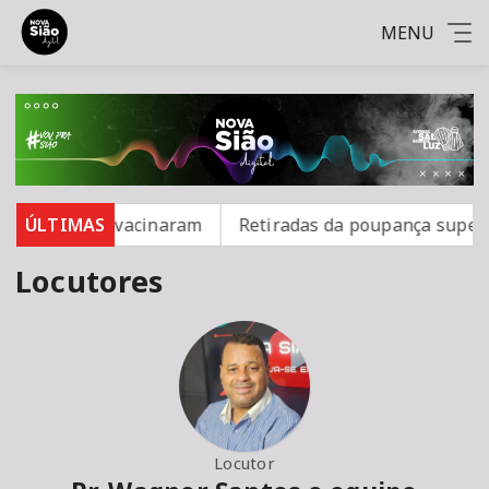
MENU
o; 16 não se vacinaram
ÚLTIMAS
Retiradas da poupança superam
Locutores
Locutor