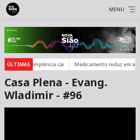
MENU
, mas inadimplência cai
ÚLTIMAS
Medicamento reduz em até 85%
Casa Plena - Evang.
Wladimir - #96