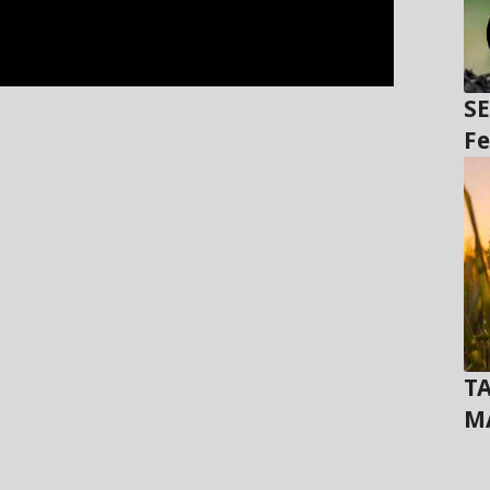
SE
Fe
TA
M