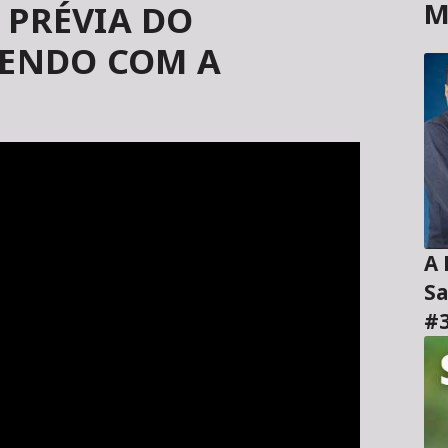
M
- PRÉVIA DO
ENDO COM A
A H
Sa
#