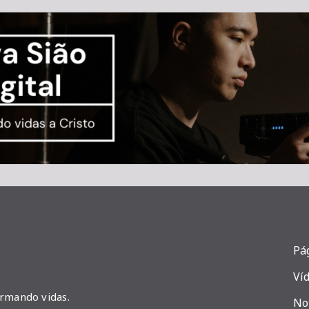
Pág
Ví
ormando vidas.
No