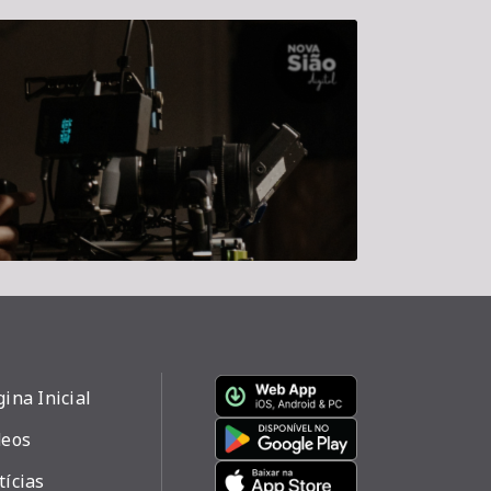
ina Inicial
deos
tícias