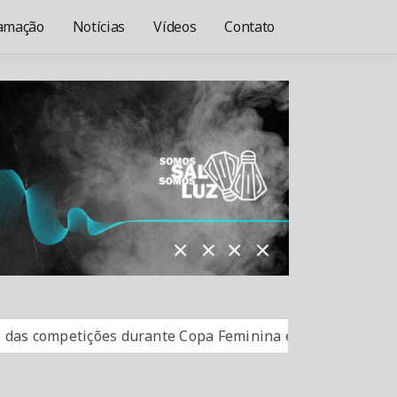
amação
Notícias
Vídeos
Contato
 competições durante Copa Feminina em 2027
Em nova r