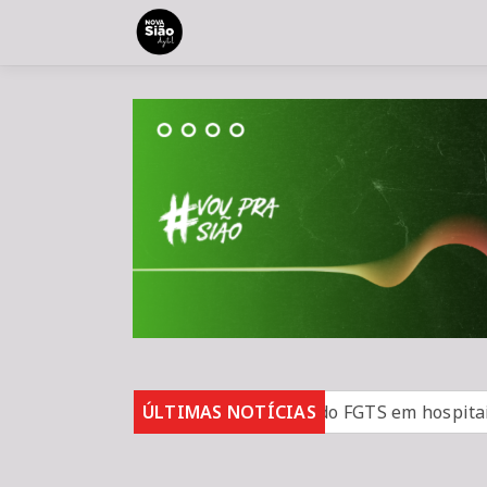
i do Frete
Lei prorroga uso do FGTS em hospitais fila
ÚLTIMAS NOTÍCIAS