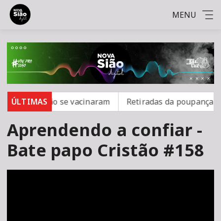
MENU
rampo; 16 não se vacinaram
ÚLTIMAS
Retiradas da poupança sup
Aprendendo a confiar -
Bate papo Cristão #158