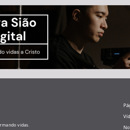
Pág
Ví
ormando vidas.
No