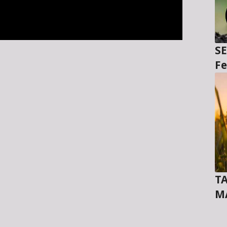
SE
Fe
TA
M