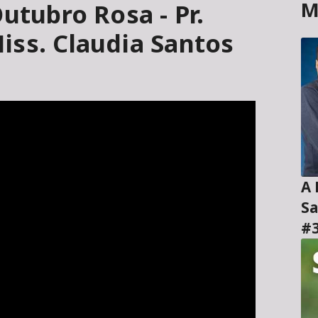
M
utubro Rosa - Pr.
iss. Claudia Santos
A H
Sa
#