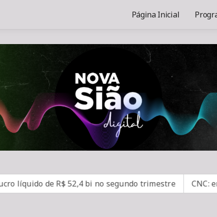
Página Inicial
Progr
íquido de R$ 52,4 bi no segundo trimestre
CNC: endivid