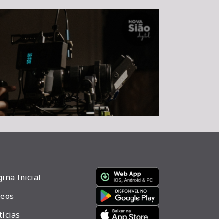
ina Inicial
deos
tícias