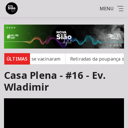
MENU
mpo; 16 não se vacinaram
ÚLTIMAS
Retiradas da poupança super
Casa Plena - #16 - Ev.
Wladimir