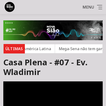
MENU
urança na América Latina
ÚLTIMAS
Mega-Sena não tem ganhador
Casa Plena - #07 - Ev.
Wladimir